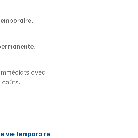
temporaire.
 permanente.
immédiats avec 
 coûts.
ce vie temporaire 