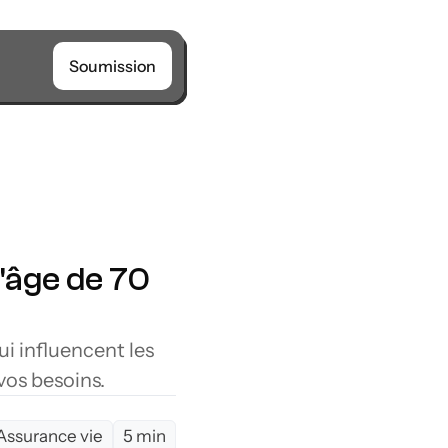
Soumission
âge de 70 
i influencent les 
vos besoins.
Assurance vie
5 min