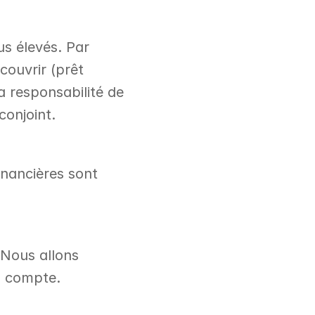
s élevés. Par 
ouvrir (prêt 
a responsabilité de 
onjoint. 
nancières sont 
 Nous allons 
n compte. 