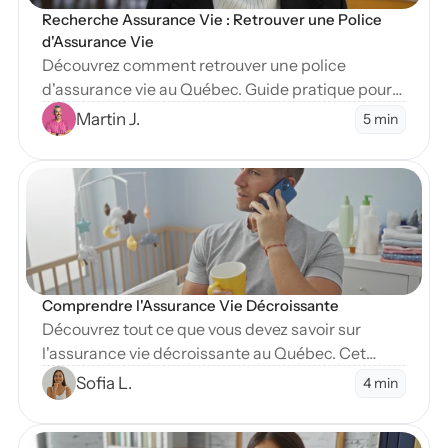
Recherche Assurance Vie : Retrouver une Police 
d'Assurance Vie
Découvrez comment retrouver une police
d'assurance vie au Québec. Guide pratique pour
localiser des assurances non réclamées et
Martin J.
5 min
comprendre le rôle de l'OAP dans vos
recherches.
en Blog
Comprendre l'Assurance Vie Décroissante
Découvrez tout ce que vous devez savoir sur
l'assurance vie décroissante au Québec. Cet
article explore ses avantages, son
Sofia L.
4 min
fonctionnement et quand la choisir.
en Blog