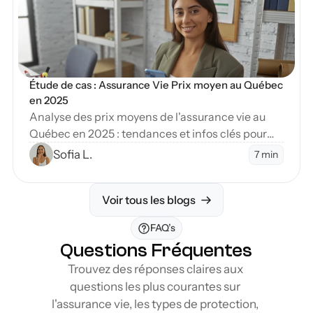
Étude de cas : Assurance Vie Prix moyen au Québec 
en 2025
Analyse des prix moyens de l'assurance vie au
Québec en 2025 : tendances et infos clés pour
planifier votre avenir financier de manière
Sofia L.
7 min
éclairée.
Voir tous les blogs
FAQ’s
Questions Fréquentes
Trouvez des réponses claires aux 
questions les plus courantes sur 
l'assurance vie, les types de protection, 