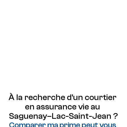
disponibles sur le marché. Un courtier 
spécialisé négocie directement avec les 
compagnies d'assurance pour vous 
garantir les conditions tarifaires les plus 
avantageuses, vous permettant ainsi de 
réaliser des économies substantielles sur 
vos primes d'assurance. Profitez de 
l'expertise d'un courtier en assurance vie 
dans la région du Saguenay–Lac-Saint-
Jean pour bénéficier des meilleures offres 
adaptées à vos besoins.
À la recherche d'un courtier 
en assurance vie au 
Saguenay–Lac-Saint-Jean ?
Comparer ma prime peut vous 