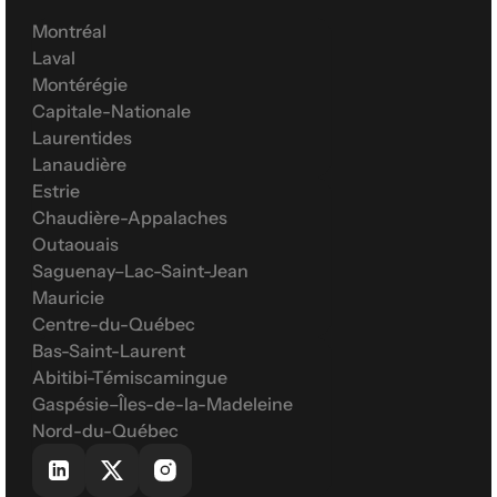
Montréal
Laval
Montérégie
Capitale-Nationale
Laurentides
Lanaudière
Estrie
Chaudière-Appalaches
Outaouais
Saguenay–Lac-Saint-Jean
Mauricie
Centre-du-Québec
Bas-Saint-Laurent
Abitibi-Témiscamingue
Gaspésie–Îles-de-la-Madeleine
Nord-du-Québec