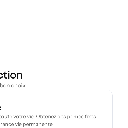
plusieurs tarifs 
e vie à Gatineau, mais sans 
s pouvez obtenir une vision 
adaptée à votre situation, 
ction
 bon choix
e
te votre vie. Obtenez des primes fixes 
surance vie permanente.