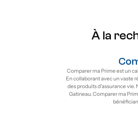
successoraux spécifiques au Québec.
À la rec
Com
Comparer ma Prime est un cabi
En collaborant avec un vaste ré
des produits d'assurance vie. 
Gatineau. Comparer ma Prime 
bénéfician
Comparez les tarifs d’assurance 