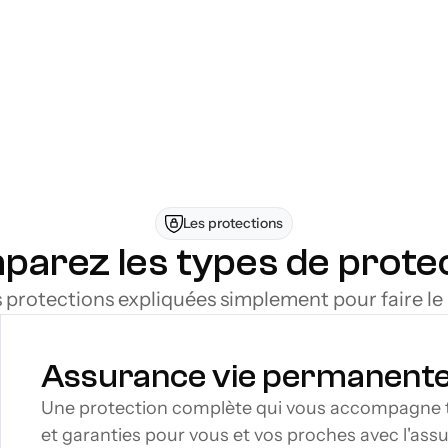
son et notre réseau d'assureur, vous pouvez comparer 
ics, comme vous le feriez avec un courtier en assuranc
l’information provenant de plusieurs fournisseurs, vou
 Vous identifiez ainsi rapidement la couverture la plus 
tout en profitant d’un processus simplifié.
u
éplacement
Les protections
arez les types de prote
s protections expliquées simplement pour faire le
Assurance vie permanent
Une protection complète qui vous accompagne tou
et garanties pour vous et vos proches avec l'as