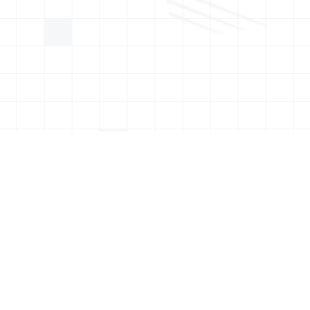
Soumission
Type de couverture
rquoi choisir un courtier 
assurance vie à Gatineau