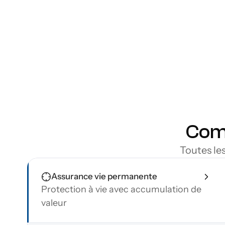
Grâce à nos outils de comparai
d’assurance vie en quelques cl
vous déplacer. En rassemblant 
claire et exhaustive du marché.
votre budget et vos objectifs, 
Accessible à la région de Gatinea
Flexibilité d’une solution sans d
Comp
Toutes le
Assurance vie permanente
Protection à vie avec accumulation de 
valeur