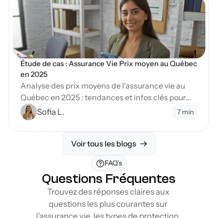
Étude de cas : Assurance Vie Prix moyen au Québec 
en 2025
Analyse des prix moyens de l'assurance vie au
Québec en 2025 : tendances et infos clés pour
planifier votre avenir financier de manière
Sofia L.
7 min
éclairée.
Voir tous les blogs
FAQ’s
Questions Fréquentes
Trouvez des réponses claires aux 
questions les plus courantes sur 
l'assurance vie, les types de protection, 