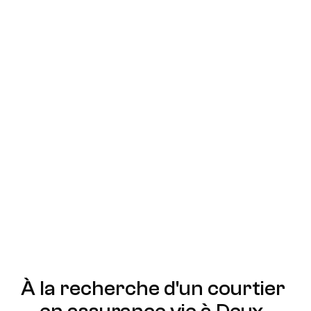
sein d'une stratégie financière globale, en 
tenant compte des aspects fiscaux et 
successoraux spécifiques au Québec.
Économies
Optimisez votre investissement en 
assurance vie grâce à une comparaison 
approfondie des offres du marché. Un 
courtier négocie directement avec les 
assureurs pour vous obtenir les meilleures 
conditions tarifaires, vous permettant de 
réaliser des économies significatives sur 
vos primes d'assurance.
À la recherche d'un courtier 