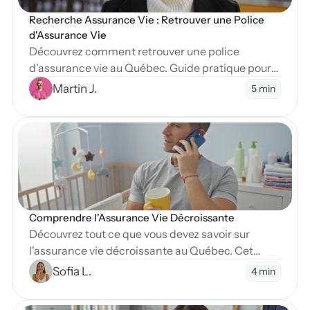
Recherche Assurance Vie : Retrouver une Police 
d'Assurance Vie
Découvrez comment retrouver une police
d'assurance vie au Québec. Guide pratique pour
localiser des assurances non réclamées et
Martin J.
5 min
comprendre le rôle de l'OAP dans vos
recherches.
en Blog
Comprendre l'Assurance Vie Décroissante
Découvrez tout ce que vous devez savoir sur
l'assurance vie décroissante au Québec. Cet
article explore ses avantages, son
Sofia L.
4 min
fonctionnement et quand la choisir.
en Blog