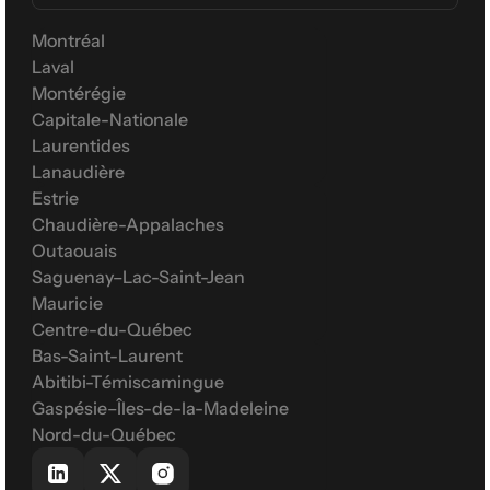
Montréal
Laval
Montérégie
Capitale-Nationale
Laurentides
Lanaudière
Estrie
Chaudière-Appalaches
Outaouais
Saguenay–Lac-Saint-Jean
Mauricie
Centre-du-Québec
Bas-Saint-Laurent
Abitibi-Témiscamingue
Gaspésie–Îles-de-la-Madeleine
Nord-du-Québec