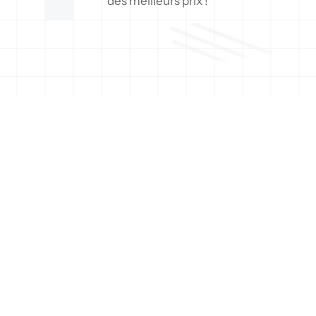
des meilleurs prix !
Soumission
Type de couverture
Pourquoi choisir un 
courtier en assurance vie 
à Deux-Montagnes 
Expertise