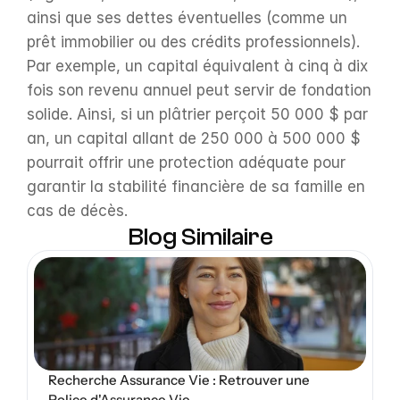
ainsi que ses dettes éventuelles (comme un 
prêt immobilier ou des crédits professionnels). 
Par exemple, un capital équivalent à cinq à dix 
fois son revenu annuel peut servir de fondation 
solide. Ainsi, si un plâtrier perçoit 50 000 $ par 
an, un capital allant de 250 000 à 500 000 $ 
pourrait offrir une protection adéquate pour 
garantir la stabilité financière de sa famille en 
cas de décès.
Blog Similaire
Open Blog
Recherche Assurance Vie : Retrouver une 
Police d'Assurance Vie