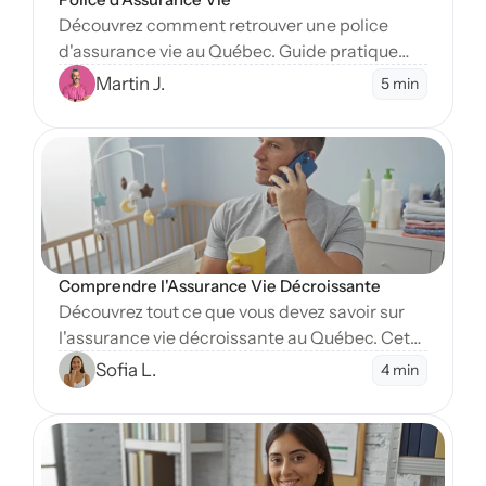
Découvrez comment retrouver une police
d'assurance vie au Québec. Guide pratique
pour localiser des assurances non réclamées
Martin J.
5 min
et comprendre le rôle de l'OAP dans vos
recherches.
Open Blog
Comprendre l'Assurance Vie Décroissante
Découvrez tout ce que vous devez savoir sur
l'assurance vie décroissante au Québec. Cet
article explore ses avantages, son
Sofia L.
4 min
fonctionnement et quand la choisir.
Open Blog