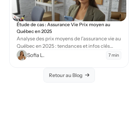
Étude de cas : Assurance Vie Prix moyen au 
Québec en 2025
Analyse des prix moyens de l'assurance vie au
Québec en 2025 : tendances et infos clés
pour planifier votre avenir financier de
Sofia L.
7 min
manière éclairée.
Retour au Blog