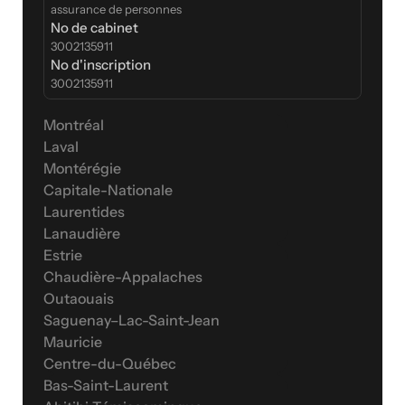
assurance de personnes
No de cabinet
3002135911
No d'inscription
3002135911
Montréal
Laval
Montérégie
Capitale-Nationale
Laurentides
Lanaudière
Estrie
Chaudière-Appalaches
Outaouais
Saguenay–Lac-Saint-Jean
Mauricie
Centre-du-Québec
Bas-Saint-Laurent