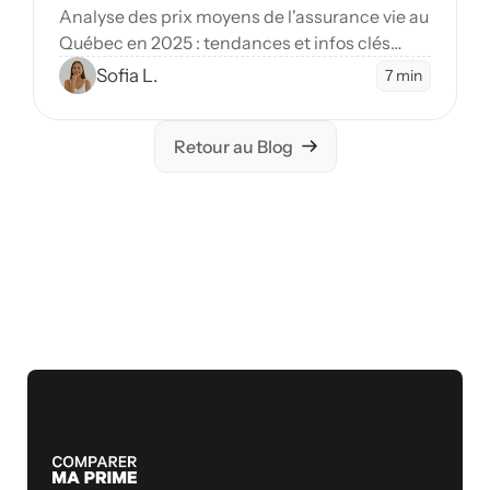
Analyse des prix moyens de l'assurance vie au
Québec en 2025 : tendances et infos clés
pour planifier votre avenir financier de
Sofia L.
7 min
manière éclairée.
Retour au Blog