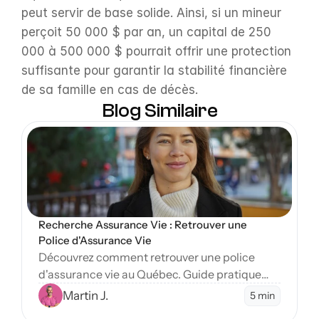
peut servir de base solide. Ainsi, si un mineur 
perçoit 50 000 $ par an, un capital de 250 
000 à 500 000 $ pourrait offrir une protection 
suffisante pour garantir la stabilité financière 
de sa famille en cas de décès.
Blog Similaire
Open Blog
Recherche Assurance Vie : Retrouver une 
Police d'Assurance Vie
Découvrez comment retrouver une police
d'assurance vie au Québec. Guide pratique
pour localiser des assurances non réclamées
Martin J.
5 min
et comprendre le rôle de l'OAP dans vos