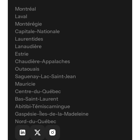
Montréal
Laval
Montérégie
Capitale-Nationale
Laurentides
Lanaudière
Estrie
Chaudière-Appalaches
Outaouais
Saguenay–Lac-Saint-Jean
Mauricie
Centre-du-Québec
Bas-Saint-Laurent
Abitibi-Témiscamingue
Gaspésie–Îles-de-la-Madeleine
Nord-du-Québec