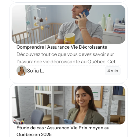
recherches.
Open Blog
Comprendre l'Assurance Vie Décroissante
Découvrez tout ce que vous devez savoir sur
l'assurance vie décroissante au Québec. Cet
article explore ses avantages, son
Sofia L.
4 min
fonctionnement et quand la choisir.
Open Blog
Étude de cas : Assurance Vie Prix moyen au 
Québec en 2025