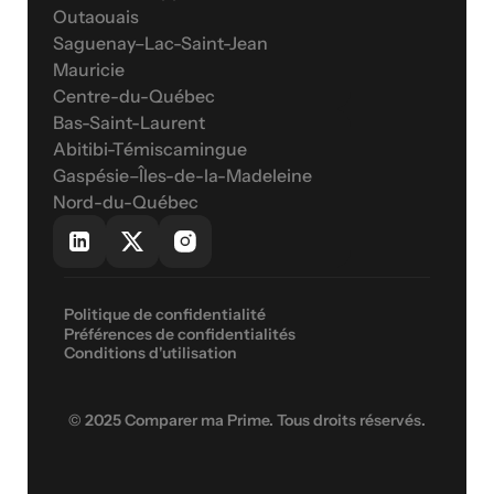
Outaouais
Saguenay–Lac-Saint-Jean
Mauricie
Centre-du-Québec
Bas-Saint-Laurent
Abitibi-Témiscamingue
Gaspésie–Îles-de-la-Madeleine
Nord-du-Québec
Politique de confidentialité
Préférences de confidentialités
Conditions d'utilisation
© 2025 Comparer ma Prime. Tous droits réservés.