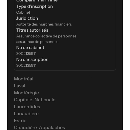
Type d’inscription  
Cabinet
Juridiction
Autorité des marchés financiers
Titres autorisés
Assurance collective de personnes
assurance de personnes
No de cabinet
3002135911
No d'inscription
3002135911
Montréal
Laval
Montérégie
Capitale-Nationale
Laurentides
Lanaudière
Estrie
Chaudière-Appalaches