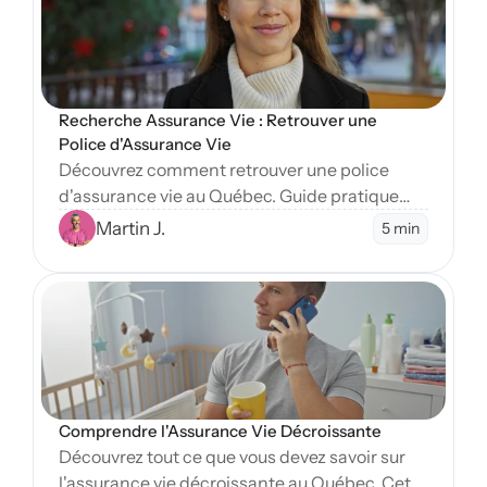
Recherche Assurance Vie : Retrouver une 
Police d'Assurance Vie
Découvrez comment retrouver une police
d'assurance vie au Québec. Guide pratique
pour localiser des assurances non réclamées
Martin J.
5 min
et comprendre le rôle de l'OAP dans vos
recherches.
Open Blog
Comprendre l'Assurance Vie Décroissante
Découvrez tout ce que vous devez savoir sur
l'assurance vie décroissante au Québec. Cet