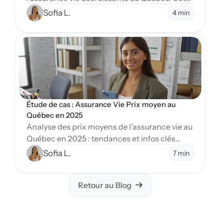
article explore ses avantages, son
Sofia L.
4 min
fonctionnement et quand la choisir.
Open Blog
Étude de cas : Assurance Vie Prix moyen au 
Québec en 2025
Analyse des prix moyens de l'assurance vie au
Québec en 2025 : tendances et infos clés
pour planifier votre avenir financier de
Sofia L.
7 min
manière éclairée.
Retour au Blog