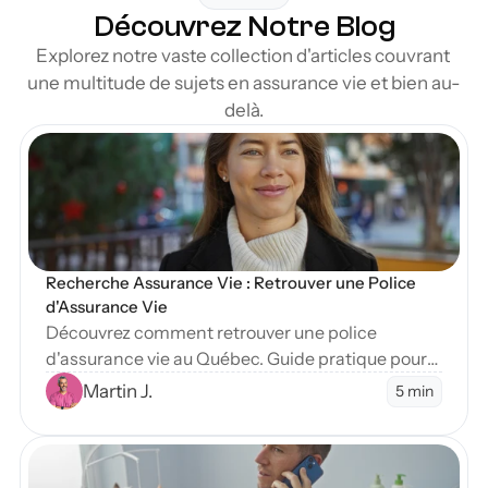
Découvrez Notre Blog
Explorez notre vaste collection d'articles couvrant 
une multitude de sujets en assurance vie et bien au-
delà.
en Blog
Recherche Assurance Vie : Retrouver une Police 
d'Assurance Vie
Découvrez comment retrouver une police
d'assurance vie au Québec. Guide pratique pour
localiser des assurances non réclamées et
Martin J.
5 min
comprendre le rôle de l'OAP dans vos
recherches.
en Blog