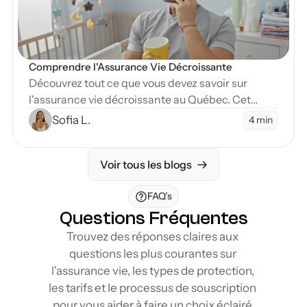
Comprendre l'Assurance Vie Décroissante
Découvrez tout ce que vous devez savoir sur
l'assurance vie décroissante au Québec. Cet
article explore ses avantages, son
Sofia L.
4 min
fonctionnement et quand la choisir.
Voir tous les blogs
FAQ’s
Questions Fréquentes
Trouvez des réponses claires aux 
questions les plus courantes sur 
l'assurance vie, les types de protection, 
les tarifs et le processus de souscription 
pour vous aider à faire un choix éclairé.