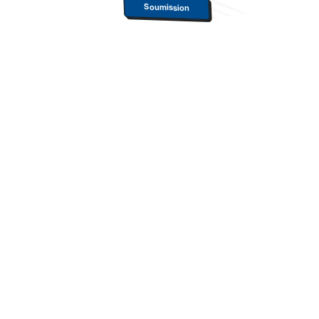
Soumission
Une protection qui rapporte
Profitez d'une solution qui combine protection
financière complète et opportunités de croissance