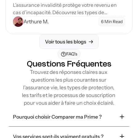
L’assurance invalidité protège votre revenu en
cas d’incapacité. Découvrez les types de
couverture et étapes pour sécuriser votre avenir
Arthure M.
6 Min Read
financier.
Voir tous les blogs
FAQ’s
Questions Fréquentes
Trouvez des réponses claires aux 
questions les plus courantes sur 
l'assurance vie, les types de protection, 
les tarifs et le processus de souscription 
pour vous aider à faire un choix éclairé.
Pourquoi choisir Comparer ma Prime ?
Vos services sont-ils vraiment gratuits ?