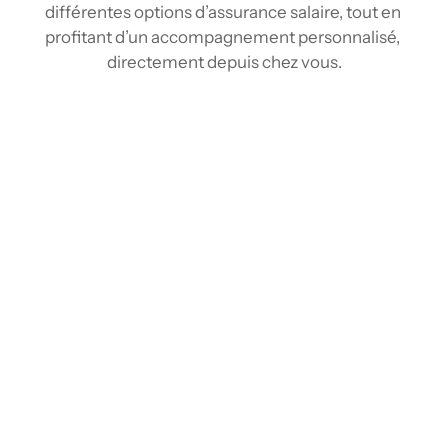
différentes options d’assurance salaire, tout en 
profitant d’un accompagnement personnalisé, 
directement depuis chez vous.
Comparez les tarifs d’assurance salaire à 
Sainte-Sophie
Grâce à nos outils de comparaison et à notre 
réseau d'assureurs, vous pouvez obtenir 
plusieurs soumissions d'assurance salaire en 
quelques étapes simples, comme avec un 
courtier à Sainte-Sophie, mais depuis le 
confort de votre domicile. Notre plateforme 
rassemble les informations des principaux 
fournisseurs pour vous offrir une vision 
globale des options disponibles. Vous pouvez 
facilement comparer les différentes 