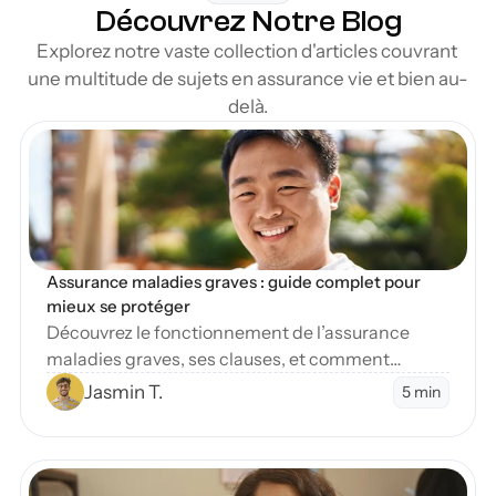
Découvrez Notre Blog
Explorez notre vaste collection d'articles couvrant 
une multitude de sujets en assurance vie et bien au-
delà.
en Blog
Assurance maladies graves : guide complet pour 
mieux se protéger
Découvrez le fonctionnement de l’assurance
maladies graves, ses clauses, et comment
protéger vos finances en cas de diagnostic
Jasmin T.
5 min
sévère.
en Blog