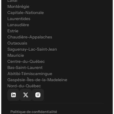
Laval
Montérégie
Capitale-Nationale
Laurentides
Lanaudière
Estrie
Chaudière-Appalaches
Outaouais
Saguenay–Lac-Saint-Jean
Mauricie
Centre-du-Québec
Bas-Saint-Laurent
Abitibi-Témiscamingue
Gaspésie–Îles-de-la-Madeleine
Nord-du-Québec
Politique de confidentialité