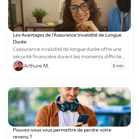
Les Avantages de l'Assurance Invalidité de Longue 
Durée
L'assurance invalidité de longue durée offre une
sécurité financière durant les moments difficiles.
Apprenez-en plus sur ses nombreux avantages
Arthure M.
5 min
essentiels.
en Blog
Pouvez-vous vous permettre de perdre votre 
revenu ?