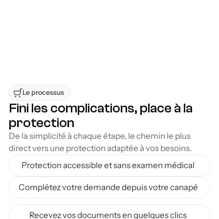
protections et choisir celle qui correspond le 
mieux à votre situation professionnelle et à 
votre budget, tout en profitant d'un processus 
rapide et transparent.
Accessible à la région de Sainte-Sophie
Flexibilité d’une solution sans déplacement
Le processus 
Fini les complications, place à la 
protection
De la simplicité à chaque étape, le chemin le plus 
direct vers une protection adaptée à vos besoins.
Protection accessible et sans examen médical
Complétez votre demande depuis votre canapé
Recevez vos documents en quelques clics