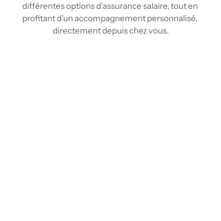
différentes options d’assurance salaire, tout en 
profitant d’un accompagnement personnalisé, 
directement depuis chez vous.
Comparez les tarifs d’assurance salaire à 
Saint-Jérôme
Grâce à nos outils de comparaison et à notre 
réseau d'assureurs, vous pouvez obtenir 
plusieurs soumissions d'assurance salaire en 
quelques étapes simples, comme avec un 
courtier à Saint-Jérôme, mais depuis le 
confort de votre domicile. Notre plateforme 
rassemble les informations des principaux 
fournisseurs pour vous offrir une vision 
globale des options disponibles. Vous pouvez 
facilement comparer les différentes 