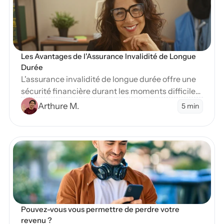
Les Avantages de l'Assurance Invalidité de Longue 
Durée
L'assurance invalidité de longue durée offre une
sécurité financière durant les moments difficiles.
Apprenez-en plus sur ses nombreux avantages
Arthure M.
5 min
essentiels.
en Blog
Pouvez-vous vous permettre de perdre votre 
revenu ?