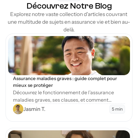
Découvrez Notre Blog
Explorez notre vaste collection d'articles couvrant 
une multitude de sujets en assurance vie et bien au-
delà.
en Blog
Assurance maladies graves : guide complet pour 
mieux se protéger
Découvrez le fonctionnement de l’assurance
maladies graves, ses clauses, et comment
protéger vos finances en cas de diagnostic
Jasmin T.
5 min
sévère.
en Blog