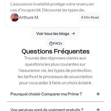
L’assurance invalidité protège votre revenu en
cas d’incapacité. Découvrez les types de
couverture et étapes pour sécuriser votre avenir
Arthure M.
6 Min Read
financier.
Voir tous les blogs
FAQ’s
Questions Fréquentes
Trouvez des réponses claires aux 
questions les plus courantes sur 
l'assurance vie, les types de protection, 
les tarifs et le processus de souscription 
pour vous aider à faire un choix éclairé.
Pourquoi choisir Comparer ma Prime ?
Vos services sont-ils vraiment gratuits ?