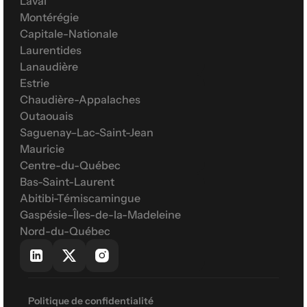
Laval
Montérégie
Capitale-Nationale
Laurentides
Lanaudière
Estrie
Chaudière-Appalaches
Outaouais
Saguenay–Lac-Saint-Jean
Mauricie
Centre-du-Québec
Bas-Saint-Laurent
Abitibi-Témiscamingue
Gaspésie–Îles-de-la-Madeleine
Nord-du-Québec
Politique de confidentialité