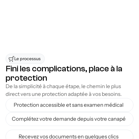
protections et choisir celle qui correspond le 
mieux à votre situation professionnelle et à 
votre budget, tout en profitant d'un processus 
rapide et transparent.
Accessible à la région de Saint-Jérôme
Flexibilité d’une solution sans déplacement
Le processus 
Fini les complications, place à la 
protection
De la simplicité à chaque étape, le chemin le plus 
direct vers une protection adaptée à vos besoins.
Protection accessible et sans examen médical
Complétez votre demande depuis votre canapé
Recevez vos documents en quelques clics