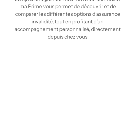
ma Prime vous permet de découvrir et de 
comparer les différentes options d’assurance 
invalidité, tout en profitant d’un 
accompagnement personnalisé, directement 
depuis chez vous.
Comparez les tarifs d’assurance invalidité à 
Trois-Rivières
Grâce à nos outils de comparaison et à notre 
réseau d’assureurs, vous pouvez comparer 
plusieurs tarifs d’assurance invalidité en 
quelques clics, comme avec un courtier en 
assurance invalidité à Trois-Rivières, mais 
sans avoir à vous déplacer. En centralisant les 
informations de divers fournisseurs, nous 
vous offrons une vue claire et complète du 