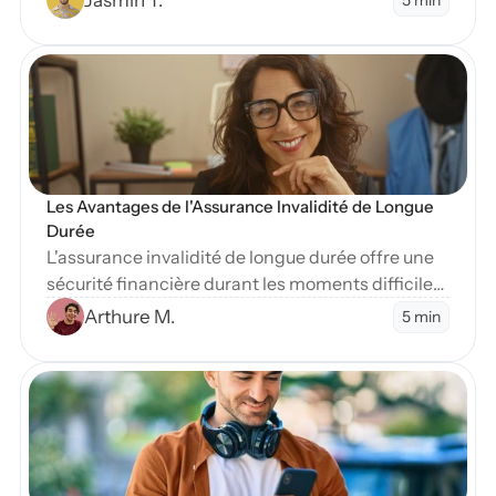
sévère.
en Blog
Les Avantages de l'Assurance Invalidité de Longue 
Durée
L'assurance invalidité de longue durée offre une
sécurité financière durant les moments difficiles.
Apprenez-en plus sur ses nombreux avantages
Arthure M.
5 min
essentiels.
en Blog