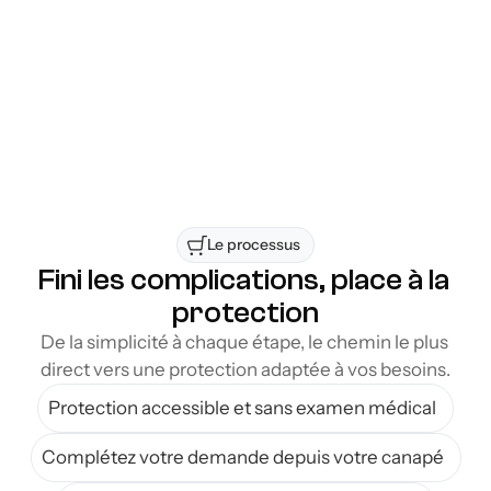
marché. Vous pouvez ainsi identifier 
rapidement la couverture la mieux adaptée à 
votre situation, votre budget et vos besoins 
professionnels, tout en bénéficiant d’un 
processus simple et efficace.
Accessible à la région de Trois-Rivières
Flexibilité d’une solution sans déplacement
Le processus 
Fini les complications, place à la 
protection
De la simplicité à chaque étape, le chemin le plus 
direct vers une protection adaptée à vos besoins.
Protection accessible et sans examen médical
Complétez votre demande depuis votre canapé