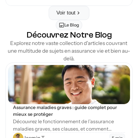
Voir tout
Le Blog
Découvrez Notre Blog
Explorez notre vaste collection d'articles couvrant 
une multitude de sujets en assurance vie et bien au-
delà.
en Blog
Assurance maladies graves : guide complet pour 
mieux se protéger
Découvrez le fonctionnement de l’assurance
maladies graves, ses clauses, et comment
protéger vos finances en cas de diagnostic
Jasmin T.
5 min