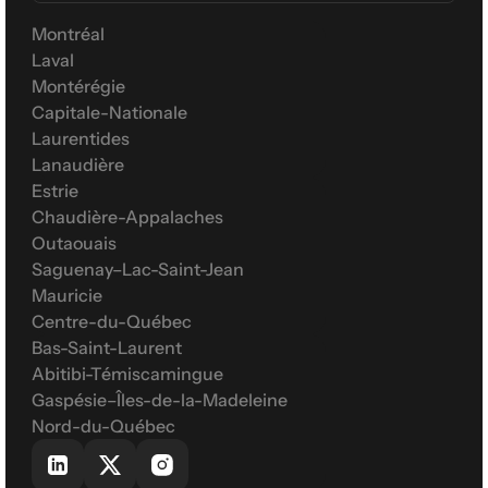
Montréal
Laval
Montérégie
Capitale-Nationale
Laurentides
Lanaudière
Estrie
Chaudière-Appalaches
Outaouais
Saguenay–Lac-Saint-Jean
Mauricie
Centre-du-Québec
Bas-Saint-Laurent
Abitibi-Témiscamingue
Gaspésie–Îles-de-la-Madeleine
Nord-du-Québec