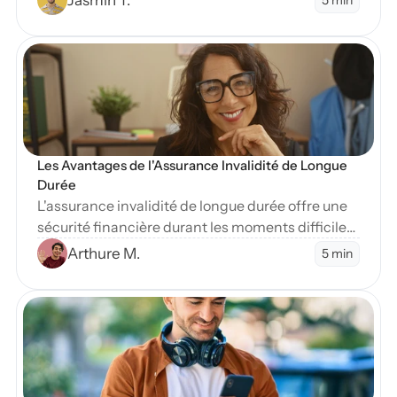
sévère.
en Blog
Les Avantages de l'Assurance Invalidité de Longue 
Durée
L'assurance invalidité de longue durée offre une
sécurité financière durant les moments difficiles.
Apprenez-en plus sur ses nombreux avantages
Arthure M.
5 min
essentiels.
en Blog