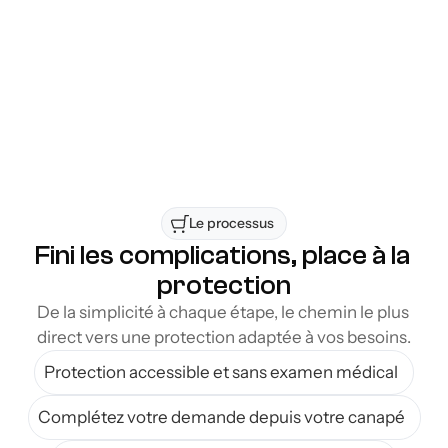
marché. Vous pouvez ainsi identifier 
rapidement la couverture la mieux adaptée à 
votre situation, votre budget et vos besoins 
professionnels, tout en bénéficiant d’un 
processus simple et efficace.
Accessible à la région de Sorel-Tracy
Flexibilité d’une solution sans déplacement
Le processus 
Fini les complications, place à la 
protection
De la simplicité à chaque étape, le chemin le plus 
direct vers une protection adaptée à vos besoins.
Protection accessible et sans examen médical
Complétez votre demande depuis votre canapé