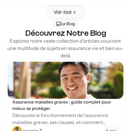
Voir tout
Le Blog
Découvrez Notre Blog
Explorez notre vaste collection d'articles couvrant 
une multitude de sujets en assurance vie et bien au-
delà.
en Blog
Assurance maladies graves : guide complet pour 
mieux se protéger
Découvrez le fonctionnement de l’assurance
maladies graves, ses clauses, et comment
protéger vos finances en cas de diagnostic
Jasmin T.
5 min