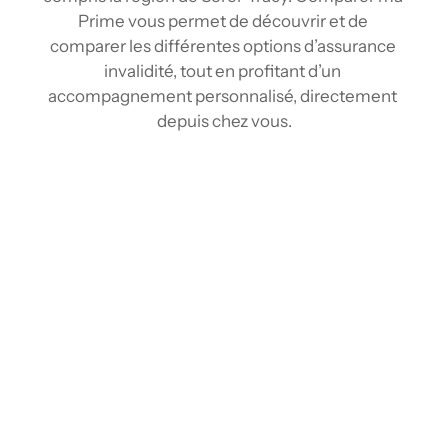
Prime vous permet de découvrir et de 
comparer les différentes options d’assurance 
invalidité, tout en profitant d’un 
accompagnement personnalisé, directement 
depuis chez vous.
Comparez les tarifs d’assurance invalidité à 
Sorel-Tracy
Grâce à nos outils de comparaison et à notre 
réseau d’assureurs, vous pouvez comparer 
plusieurs tarifs d’assurance invalidité en 
quelques clics, comme avec un courtier en 
assurance invalidité à Sorel-Tracy, mais sans 
avoir à vous déplacer. En centralisant les 
informations de divers fournisseurs, nous 
vous offrons une vue claire et complète du 