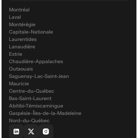
Montréal
Laval
Montérégie
Capitale-Nationale
Laurentides
Lanaudière
Estrie
Chaudière-Appalaches
Outaouais
Saguenay–Lac-Saint-Jean
Mauricie
Centre-du-Québec
Bas-Saint-Laurent
Abitibi-Témiscamingue
Gaspésie–Îles-de-la-Madeleine
Nord-du-Québec