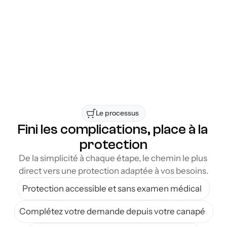
marché. Vous pouvez ainsi identifier 
rapidement la couverture la mieux adaptée à 
votre situation, votre budget et vos besoins 
professionnels, tout en bénéficiant d’un 
processus simple et efficace.
Accessible à la région de Mont-Royal
Flexibilité d’une solution sans déplacement
Le processus 
Fini les complications, place à la 
protection
De la simplicité à chaque étape, le chemin le plus 
direct vers une protection adaptée à vos besoins.
Protection accessible et sans examen médical
Complétez votre demande depuis votre canapé