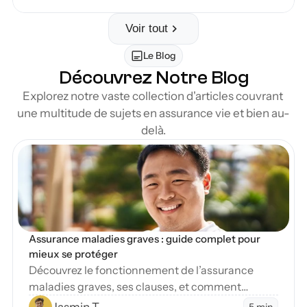
Voir tout
Le Blog
Découvrez Notre Blog
Explorez notre vaste collection d'articles couvrant 
une multitude de sujets en assurance vie et bien au-
delà.
en Blog
Assurance maladies graves : guide complet pour 
mieux se protéger
Découvrez le fonctionnement de l’assurance
maladies graves, ses clauses, et comment
protéger vos finances en cas de diagnostic
Jasmin T.
5 min