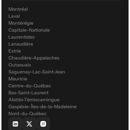
Montréal
Laval
Montérégie
Capitale-Nationale
Laurentides
Lanaudière
Estrie
Chaudière-Appalaches
Outaouais
Saguenay–Lac-Saint-Jean
Mauricie
Centre-du-Québec
Bas-Saint-Laurent
Abitibi-Témiscamingue
Gaspésie–Îles-de-la-Madeleine
Nord-du-Québec