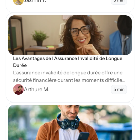
sévère.
en Blog
Les Avantages de l'Assurance Invalidité de Longue 
Durée
L'assurance invalidité de longue durée offre une
sécurité financière durant les moments difficiles.
Apprenez-en plus sur ses nombreux avantages
Arthure M.
5 min
essentiels.
en Blog