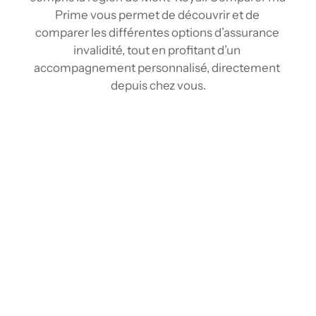
Prime vous permet de découvrir et de 
comparer les différentes options d’assurance 
invalidité, tout en profitant d’un 
accompagnement personnalisé, directement 
depuis chez vous.
Comparez les tarifs d’assurance invalidité à 
Mont-Royal
Grâce à nos outils de comparaison et à notre 
réseau d’assureurs, vous pouvez comparer 
plusieurs tarifs d’assurance invalidité en 
quelques clics, comme avec un courtier en 
assurance invalidité à Mont-Royal, mais sans 
avoir à vous déplacer. En centralisant les 
informations de divers fournisseurs, nous 
vous offrons une vue claire et complète du 