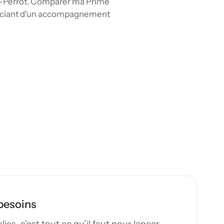
Île-Perrot. Comparer ma Prime 
éficiant d'un accompagnement 
arifs d'assurance accident 
 En centralisant les 
entifiez rapidement la 
mple et efficace.
besoins