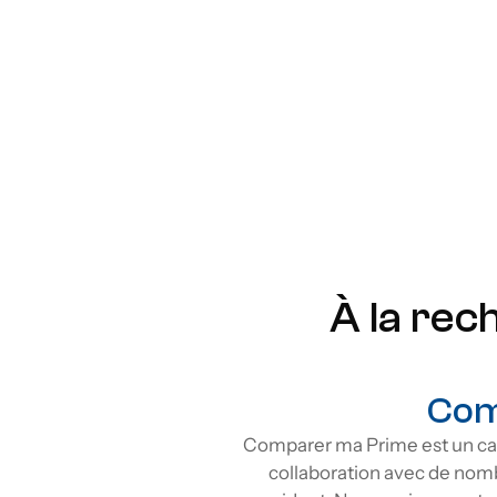
Prime remboursable
Pr
Prime garantie
Pr
Sans examen
Dé
Abordable
Pr
À la rec
Com
Comparer ma Prime est un cab
collaboration avec de nom