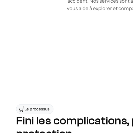
accident. Nos services sont a
vous aide à explorer et comp
Comparez les tarifs d’assurance A
Grâce à nos outils de comparai
en quelques clics, comme avec a
informations des différents fou
protection qui correspond à vo
Accessible à la région de L'Île-Pe
Flexibilité d’une solution sans d
Le processus 
Fini les complications, p