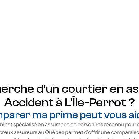
ime remboursable
Prime remboursabl
ime garantie
Prime garantie
lai flexible
Délai flexible
otection étendue
Protection étendue
herche d'un courtier en a
Accident à L'Île-Perrot ?
parer ma prime peut vous aide
inet spécialisé en assurance de personnes reconnu pour s
breux assureurs au Québec permet d'offrir une comparaison