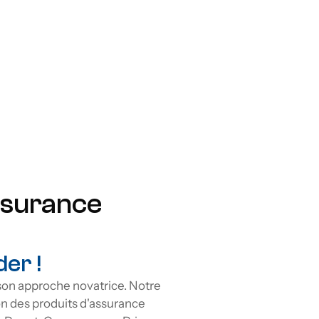
e
Prime remboursable
Renouvellement 
garanti
Protection à vie
Flexibilité
ssurance 
r ! 
on approche novatrice. Notre 
 des produits d'assurance 