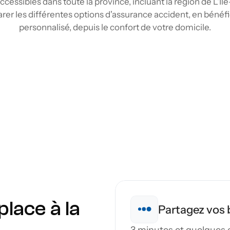
ccessibles dans toute la province, incluant la région de L'
arer les différentes options d'assurance accident, en bén
personnalisé, depuis le confort de votre domicile.
ccident à L'Île-Perrot
son et notre réseau d'assureurs, comparez plusieurs t
vec un courtier à L'Île-Perrot, mais depuis chez vous.
rnisseurs, nous offrons une vision claire du marché. Id
tre mode de vie et votre budget, avec un processus si
rrot
éplacement
lace à la 
Partagez vos 