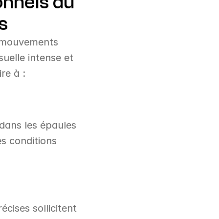
nnels du 
s
: mouvements 
uelle intense et 
re à :
dans les épaules 
s conditions 
cises sollicitent 