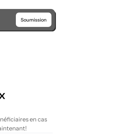
Soumission
 
ficiaires en cas 
aintenant!