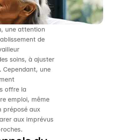
, une attention 
ablissement de 
illeur 
s soins, à ajuster 
e. Cependant, une 
ment 
 offre la 
tre emploi, même 
n préposé aux 
parer aux imprévus 
proches.