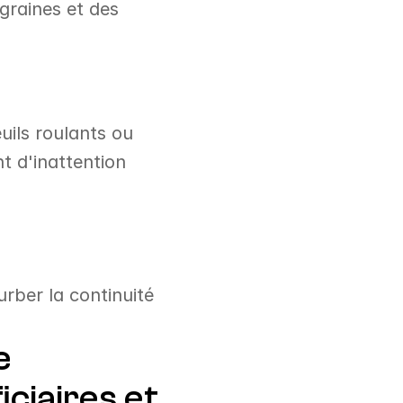
raines et des 
euils roulants ou 
d'inattention 
ber la continuité 
 
ciaires et 