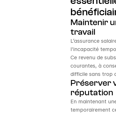
essentiell
bénéficiai
Maintenir u
travail
L’assurance salair
l'incapacité tempo
Ce revenu de subst
courantes, à conse
difficile sans trop
Préserver v
réputation
En maintenant une s
temporairement cer