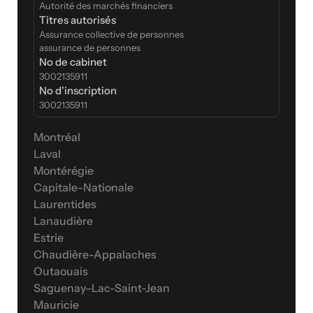
Autorité des marchés financiers
Titres autorisés
Assurance collective de personnes
assurance de personnes
No de cabinet
3002135911
No d'inscription
3002135911
Montréal
Laval
Montérégie
Capitale-Nationale
Laurentides
Lanaudière
Estrie
Chaudière-Appalaches
Outaouais
Saguenay–Lac-Saint-Jean
Mauricie