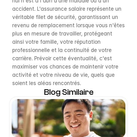
nul n'est à l'abri d'une maladie ou d'un 
accident. L'assurance salaire représente un 
véritable filet de sécurité, garantissant un 
revenu de remplacement lorsque vous n'êtes 
plus en mesure de travailler, protégeant 
ainsi votre famille, votre réputation 
professionnelle et la continuité de votre 
carrière. Prévoir cette éventualité, c'est 
maximiser vos chances de maintenir votre 
activité et votre niveau de vie, quels que 
soient les aléas rencontrés.
Blog Similaire
Open Blog