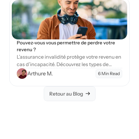
Pouvez-vous vous permettre de perdre votre 
revenu ?
L’assurance invalidité protège votre revenu en
cas d’incapacité. Découvrez les types de
couverture et étapes pour sécuriser votre
Arthure M.
6 Min Read
avenir financier.
Retour au Blog