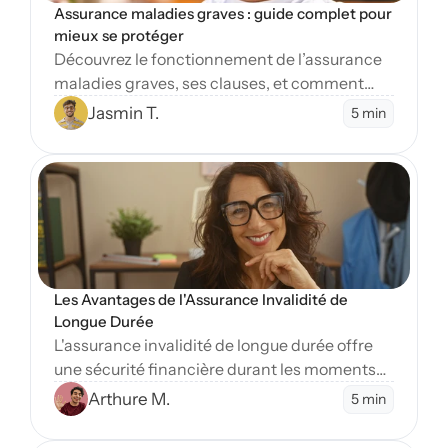
Assurance maladies graves : guide complet pour 
mieux se protéger
Découvrez le fonctionnement de l’assurance
maladies graves, ses clauses, et comment
protéger vos finances en cas de diagnostic
Jasmin T.
5 min
sévère.
Open Blog
Les Avantages de l'Assurance Invalidité de 
Longue Durée
L'assurance invalidité de longue durée offre
une sécurité financière durant les moments
difficiles. Apprenez-en plus sur ses nombreux
Arthure M.
5 min
avantages essentiels.
Open Blog