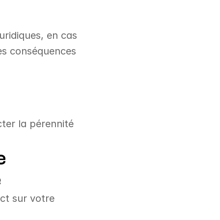
ridiques, en cas 
des conséquences 
er la pérennité 
 
e
t sur votre 