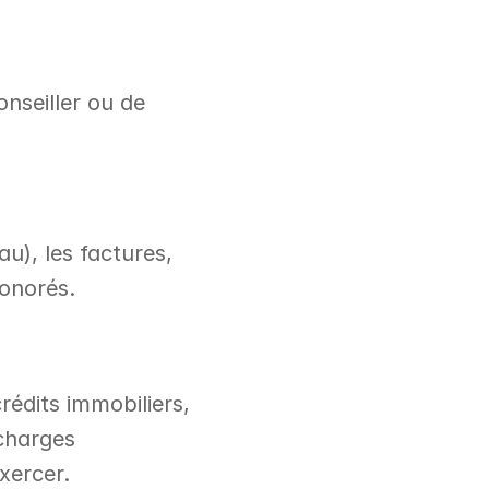
nseiller ou de 
u), les factures, 
honorés.
édits immobiliers, 
charges 
xercer.