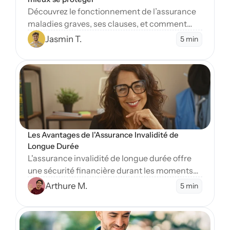
Découvrez le fonctionnement de l’assurance
maladies graves, ses clauses, et comment
protéger vos finances en cas de diagnostic
Jasmin T.
5 min
sévère.
Open Blog
Les Avantages de l'Assurance Invalidité de 
Longue Durée
L'assurance invalidité de longue durée offre
une sécurité financière durant les moments
difficiles. Apprenez-en plus sur ses nombreux
Arthure M.
5 min
avantages essentiels.
Open Blog