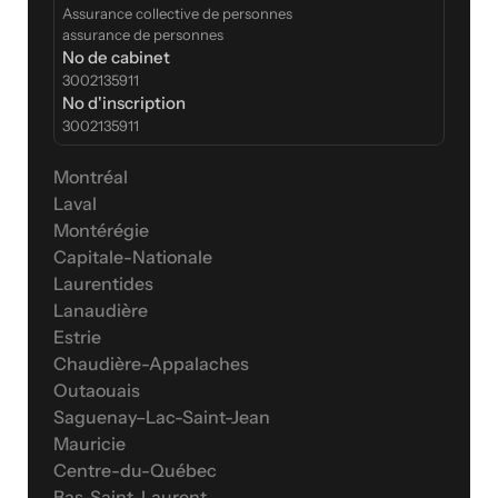
Assurance collective de personnes
assurance de personnes
No de cabinet
3002135911
No d'inscription
3002135911
Montréal
Laval
Montérégie
Capitale-Nationale
Laurentides
Lanaudière
Estrie
Chaudière-Appalaches
Outaouais
Saguenay–Lac-Saint-Jean
Mauricie
Centre-du-Québec
Bas-Saint-Laurent