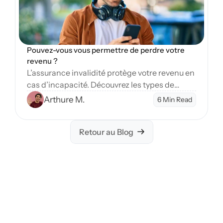
Pouvez-vous vous permettre de perdre votre 
revenu ?
L’assurance invalidité protège votre revenu en
cas d’incapacité. Découvrez les types de
couverture et étapes pour sécuriser votre
Arthure M.
6 Min Read
avenir financier.
Retour au Blog