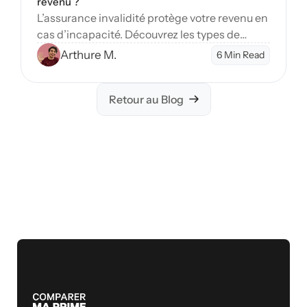
revenu ?
L’assurance invalidité protège votre revenu en
cas d’incapacité. Découvrez les types de
couverture et étapes pour sécuriser votre
Arthure M.
6 Min Read
avenir financier.
Retour au Blog