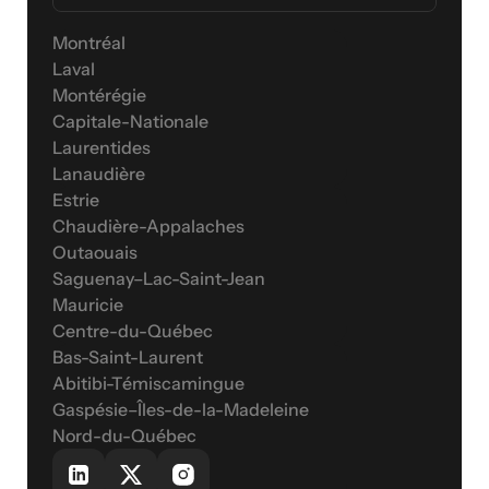
Montréal
Laval
Montérégie
Capitale-Nationale
Laurentides
Lanaudière
Estrie
Chaudière-Appalaches
Outaouais
Saguenay–Lac-Saint-Jean
Mauricie
Centre-du-Québec
Bas-Saint-Laurent
Abitibi-Témiscamingue
Gaspésie–Îles-de-la-Madeleine
Nord-du-Québec