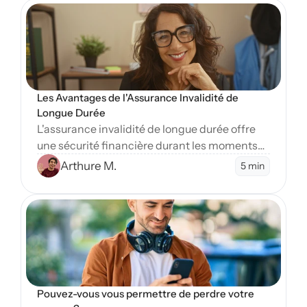
Open Blog
Les Avantages de l'Assurance Invalidité de 
Longue Durée
L'assurance invalidité de longue durée offre
une sécurité financière durant les moments
difficiles. Apprenez-en plus sur ses nombreux
Arthure M.
5 min
avantages essentiels.
Open Blog
Pouvez-vous vous permettre de perdre votre 