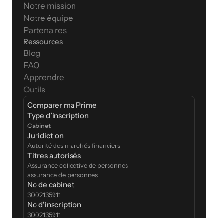
Notre mission
Notre équipe
Partenaires
Ressources
Blog
FAQ
Apprendre
Outils
Comparer ma Prime
Type d’inscription  
Cabinet
Juridiction
Autorité des marchés financiers
Titres autorisés
Assurance collective de personnes
assurance de personnes
No de cabinet
3002135911
No d'inscription
3002135911