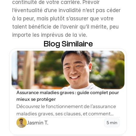
continuité de votre carrière. Prévoir 
l’éventualité d’une invalidité n’est pas céder 
à la peur, mais plutôt s’assurer que votre 
talent bénéficie de l’avenir qu’il mérite, peu 
importe les imprévus de la vie.
Blog Similaire
Open Blog
Assurance maladies graves : guide complet pour 
mieux se protéger
Découvrez le fonctionnement de l’assurance
maladies graves, ses clauses, et comment
protéger vos finances en cas de diagnostic
Jasmin T.
5 min
sévère.