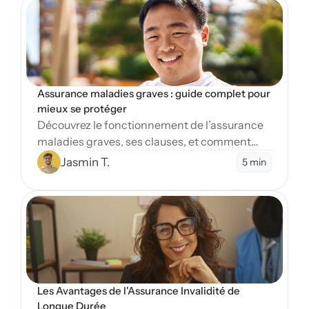
Assurance maladies graves : guide complet pour 
mieux se protéger
Découvrez le fonctionnement de l’assurance
maladies graves, ses clauses, et comment
protéger vos finances en cas de diagnostic
Jasmin T.
5 min
sévère.
Open Blog
Les Avantages de l'Assurance Invalidité de 
Longue Durée