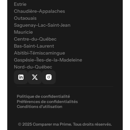
Estrie
Chaudière-Appalaches
Outaouais
Saguenay–Lac-Saint-Jean
Mauricie
Centre-du-Québec
Bas-Saint-Laurent
Abitibi-Témiscamingue
Gaspésie–Îles-de-la-Madeleine
Nord-du-Québec
Politique de confidentialité
Préférences de confidentialités
Conditions d'utilisation
© 2025 Comparer ma Prime. Tous droits réservés.