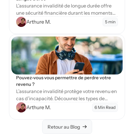
L'assurance invalidité de longue durée offre
une sécurité financière durant les moments
difficiles. Apprenez-en plus sur ses nombreux
Arthure M.
5 min
avantages essentiels.
Open Blog
Pouvez-vous vous permettre de perdre votre 
revenu ?
L’assurance invalidité protège votre revenu en
cas d’incapacité. Découvrez les types de
couverture et étapes pour sécuriser votre
Arthure M.
6 Min Read
avenir financier.
Retour au Blog