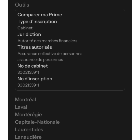
Outils
Comparer ma Prime
Type d’inscription  
Cabinet
Juridiction
Autorité des marchés financiers
Titres autorisés
Assurance collective de personnes
assurance de personnes
No de cabinet
3002135911
No d'inscription
3002135911
Montréal
Laval
Montérégie
Capitale-Nationale
Laurentides
Lanaudière