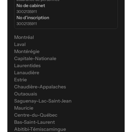
No de cabinet
3002135911
No d'inscription
3002135911
Montréal
Laval
Montérégie
Capitale-Nationale
Laurentides
Lanaudière
Estrie
Chaudière-Appalaches
Outaouais
Saguenay–Lac-Saint-Jean
Mauricie
Centre-du-Québec
Bas-Saint-Laurent
Abitibi-Témiscamingue