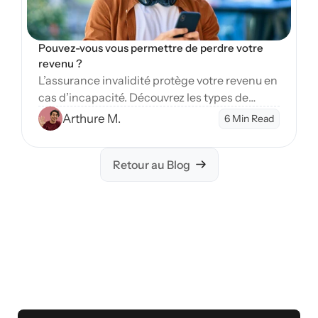
Pouvez-vous vous permettre de perdre votre 
revenu ?
L’assurance invalidité protège votre revenu en
cas d’incapacité. Découvrez les types de
couverture et étapes pour sécuriser votre
Arthure M.
6 Min Read
avenir financier.
Retour au Blog