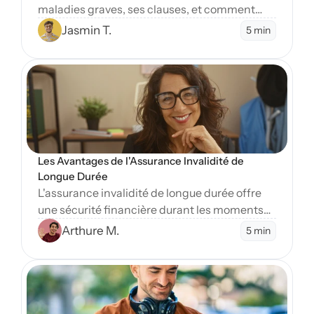
maladies graves, ses clauses, et comment
protéger vos finances en cas de diagnostic
Jasmin T.
5 min
sévère.
Open Blog
Les Avantages de l'Assurance Invalidité de 
Longue Durée
L'assurance invalidité de longue durée offre
une sécurité financière durant les moments
difficiles. Apprenez-en plus sur ses nombreux
Arthure M.
5 min
avantages essentiels.
Open Blog