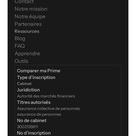
Contact
Notre mission
Notre équipe
Partenaires
Ressources
Blog
FAQ
Apprendre
Outils
Comparer ma Prime
Type d’inscription  
Cabinet
Juridiction
Autorité des marchés financiers
Titres autorisés
Assurance collective de personnes
assurance de personnes
No de cabinet
3002135911
No d'inscription