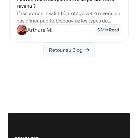
revenu ?
L’assurance invalidité protège votre revenu en
cas d’incapacité. Découvrez les types de
couverture et étapes pour sécuriser votre
Arthure M.
6 Min Read
avenir financier.
Retour au Blog