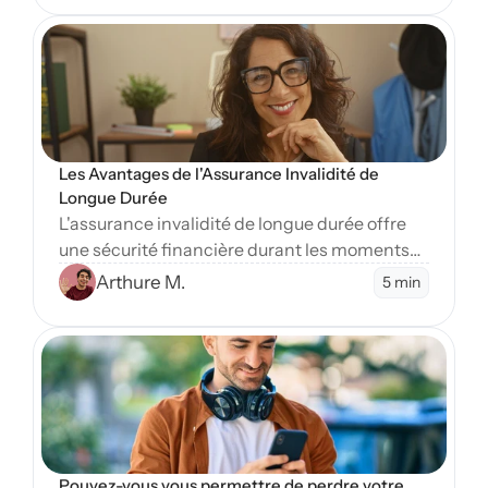
Open Blog
Les Avantages de l'Assurance Invalidité de 
Longue Durée
L'assurance invalidité de longue durée offre
une sécurité financière durant les moments
difficiles. Apprenez-en plus sur ses nombreux
Arthure M.
5 min
avantages essentiels.
Open Blog
Pouvez-vous vous permettre de perdre votre 