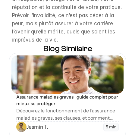
réputation et la continuité de votre pratique. 
Prévoir l’invalidité, ce n’est pas céder à la 
peur, mais plutôt assurer à votre carrière 
l’avenir qu’elle mérite, quels que soient les 
imprévus de la vie.
Blog Similaire
Open Blog
Assurance maladies graves : guide complet pour 
mieux se protéger
Découvrez le fonctionnement de l’assurance
maladies graves, ses clauses, et comment
protéger vos finances en cas de diagnostic
Jasmin T.
5 min
sévère.