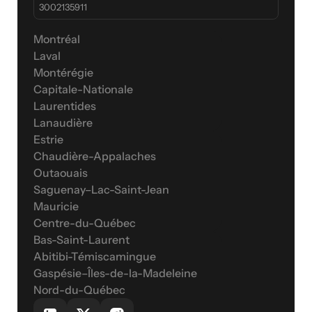
3002135911
Montréal
Laval
Montérégie
Capitale-Nationale
Laurentides
Lanaudière
Estrie
Chaudière-Appalaches
Outaouais
Saguenay–Lac-Saint-Jean
Mauricie
Centre-du-Québec
Bas-Saint-Laurent
Abitibi-Témiscamingue
Gaspésie–Îles-de-la-Madeleine
Nord-du-Québec