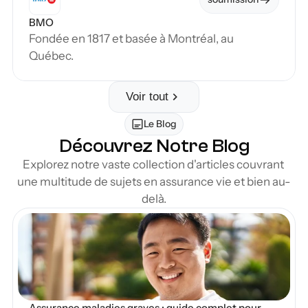
BMO
Fondée en 1817 et basée à Montréal, au 
Québec.
Voir tout
Le Blog
Découvrez Notre Blog
Explorez notre vaste collection d'articles couvrant 
une multitude de sujets en assurance vie et bien au-
delà.
en Blog
Assurance maladies graves : guide complet pour 