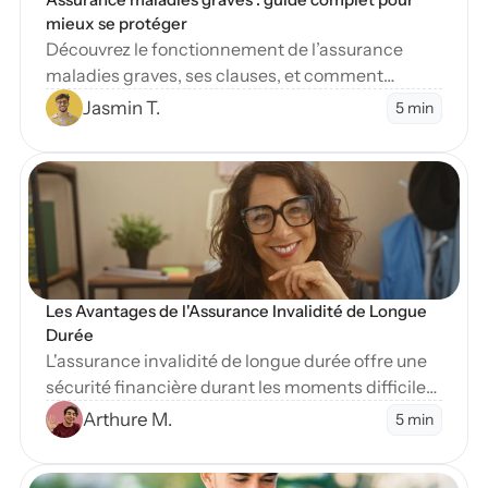
mieux se protéger
Découvrez le fonctionnement de l’assurance
maladies graves, ses clauses, et comment
protéger vos finances en cas de diagnostic
Jasmin T.
5 min
sévère.
en Blog
Les Avantages de l'Assurance Invalidité de Longue 
Durée
L'assurance invalidité de longue durée offre une
sécurité financière durant les moments difficiles.
Apprenez-en plus sur ses nombreux avantages
Arthure M.
5 min
essentiels.
en Blog