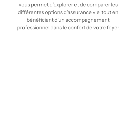
vous permet d'explorer et de comparer les 
différentes options d'assurance vie, tout en 
bénéficiant d'un accompagnement 
professionnel dans le confort de votre foyer.
Comparez les tarifs d’assurance vie à 
Québec
Grâce à nos outils de comparaison et notre 
réseau d'assureur, vous pouvez comparer 
plusieurs tarifs d'assurance vie en quelques 
clics, comme vous le feriez avec un agent en 
assurance vie à Québec, mais sans vous 
déplacer. En rassemblant l'information 
provenant de plusieurs fournisseurs, vous 
pouvez obtenir une vision claire et exhaustive 
du marché. Vous identifiez ainsi rapidement la 