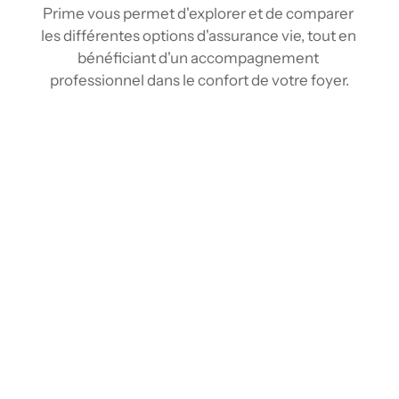
Prime vous permet d'explorer et de comparer 
les différentes options d'assurance vie, tout en 
bénéficiant d'un accompagnement 
professionnel dans le confort de votre foyer.
Comparez les tarifs d’assurance vie à Mont-
Laurier
Grâce à nos outils de comparaison et notre 
réseau d'assureur, vous pouvez comparer 
plusieurs tarifs d'assurance vie en quelques 
clics, comme vous le feriez avec un agent en 
assurance vie à Mont-Laurier, mais sans vous 
déplacer. En rassemblant l'information 
provenant de plusieurs fournisseurs, vous 
pouvez obtenir une vision claire et exhaustive 
du marché. Vous identifiez ainsi rapidement la 