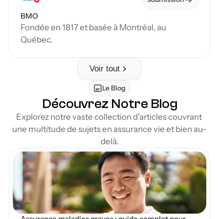
BMO
Fondée en 1817 et basée à Montréal, au 
Québec.
Voir tout
Le Blog
Découvrez Notre Blog
Explorez notre vaste collection d'articles couvrant 
une multitude de sujets en assurance vie et bien au-
delà.
en Blog
Assurance maladies graves : guide complet pour 