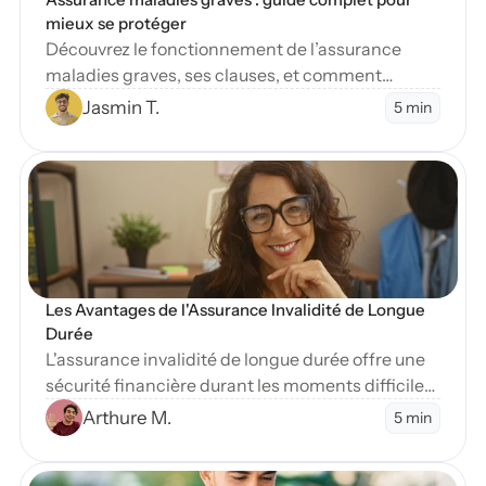
mieux se protéger
Découvrez le fonctionnement de l’assurance
maladies graves, ses clauses, et comment
protéger vos finances en cas de diagnostic
Jasmin T.
5 min
sévère.
en Blog
Les Avantages de l'Assurance Invalidité de Longue 
Durée
L'assurance invalidité de longue durée offre une
sécurité financière durant les moments difficiles.
Apprenez-en plus sur ses nombreux avantages
Arthure M.
5 min
essentiels.
en Blog