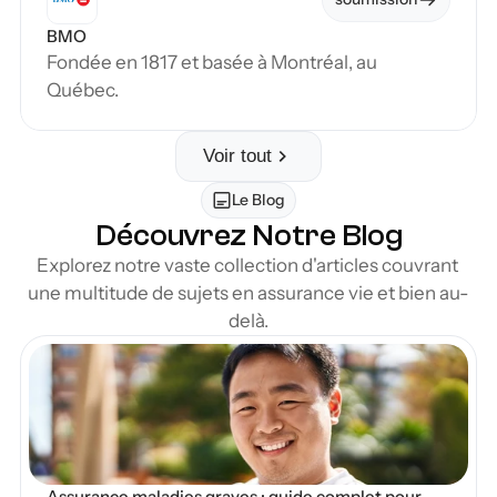
BMO
Fondée en 1817 et basée à Montréal, au 
Québec.
Voir tout
Le Blog
Découvrez Notre Blog
Explorez notre vaste collection d'articles couvrant 
une multitude de sujets en assurance vie et bien au-
delà.
en Blog
Assurance maladies graves : guide complet pour 