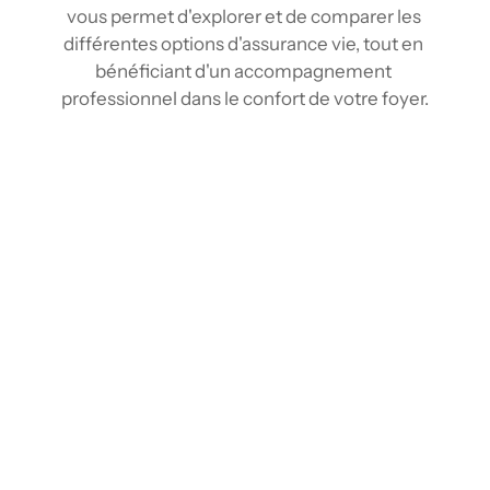
vous permet d'explorer et de comparer les 
différentes options d'assurance vie, tout en 
bénéficiant d'un accompagnement 
professionnel dans le confort de votre foyer.
Comparez les tarifs d’assurance vie à 
Matane
Grâce à nos outils de comparaison et notre 
réseau d'assureur, vous pouvez comparer 
plusieurs tarifs d'assurance vie en quelques 
clics, comme vous le feriez avec un agent en 
assurance vie à Matane, mais sans vous 
déplacer. En rassemblant l'information 
provenant de plusieurs fournisseurs, vous 
pouvez obtenir une vision claire et exhaustive 
du marché. Vous identifiez ainsi rapidement la 