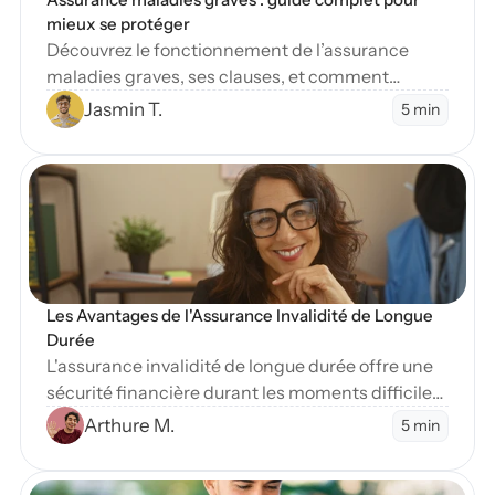
mieux se protéger
Découvrez le fonctionnement de l’assurance
maladies graves, ses clauses, et comment
protéger vos finances en cas de diagnostic
Jasmin T.
5 min
sévère.
en Blog
Les Avantages de l'Assurance Invalidité de Longue 
Durée
L'assurance invalidité de longue durée offre une
sécurité financière durant les moments difficiles.
Apprenez-en plus sur ses nombreux avantages
Arthure M.
5 min
essentiels.
en Blog