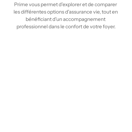
Prime vous permet d'explorer et de comparer 
les différentes options d'assurance vie, tout en 
bénéficiant d'un accompagnement 
professionnel dans le confort de votre foyer.
Comparez les tarifs d’assurance vie à 
Beaconsfield
Grâce à nos outils de comparaison et notre 
réseau d'assureur, vous pouvez comparer 
plusieurs tarifs d'assurance vie en quelques 
clics, comme vous le feriez avec un agent en 
assurance vie à Beaconsfield, mais sans vous 
déplacer. En rassemblant l'information 
provenant de plusieurs fournisseurs, vous 
pouvez obtenir une vision claire et exhaustive 
du marché. Vous identifiez ainsi rapidement la 