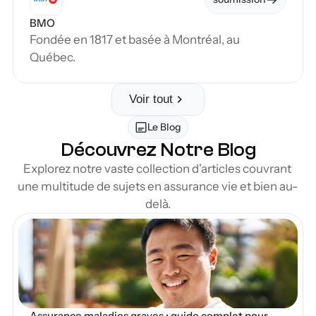
BMO
Fondée en 1817 et basée à Montréal, au 
Québec.
Voir tout
Le Blog
Découvrez Notre Blog
Explorez notre vaste collection d'articles couvrant 
une multitude de sujets en assurance vie et bien au-
delà.
en Blog
Assurance maladies graves : guide complet pour 