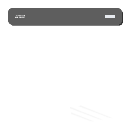
ÉCONOMISEZ GRÂCE À NOTRE VASTE RÉSEAU 
D'ASSUREURS CERTIFIÉS
Soumission