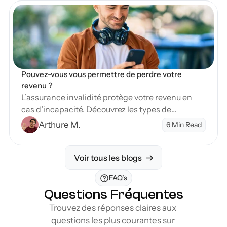
en Blog
Pouvez-vous vous permettre de perdre votre 
revenu ?
L’assurance invalidité protège votre revenu en
cas d’incapacité. Découvrez les types de
couverture et étapes pour sécuriser votre avenir
Arthure M.
6 Min Read
financier.
Voir tous les blogs
FAQ’s
Questions Fréquentes
Trouvez des réponses claires aux 
questions les plus courantes sur 