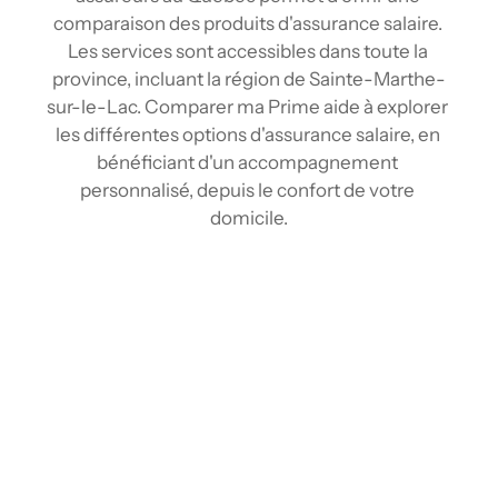
comparaison des produits d'assurance salaire. 
Les services sont accessibles dans toute la 
province, incluant la région de Sainte-Marthe-
sur-le-Lac. Comparer ma Prime aide à explorer 
les différentes options d'assurance salaire, en 
bénéficiant d'un accompagnement 
personnalisé, depuis le confort de votre 
domicile.
Comparez les tarifs d’assurance salaire à 
Sainte-Marthe-sur-le-Lac
Grâce à nos outils de comparaison et notre 
réseau d'assureurs, comparez plusieurs tarifs 
d'assurance accident en quelques clics, 
comme avec avec un courtier , mais depuis 
chez vous. En centralisant les informations 