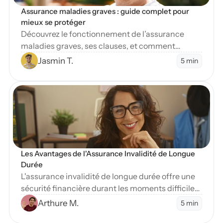
Assurance maladies graves : guide complet pour 
mieux se protéger
Découvrez le fonctionnement de l’assurance
maladies graves, ses clauses, et comment
protéger vos finances en cas de diagnostic
Jasmin T.
5 min
sévère.
en Blog
Les Avantages de l'Assurance Invalidité de Longue 
Durée
L'assurance invalidité de longue durée offre une
sécurité financière durant les moments difficiles.
Apprenez-en plus sur ses nombreux avantages
Arthure M.
5 min
essentiels.