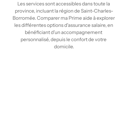
Les services sont accessibles dans toute la 
province, incluant la région de Saint-Charles-
Borromée. Comparer ma Prime aide à explorer 
les différentes options d'assurance salaire, en 
bénéficiant d'un accompagnement 
personnalisé, depuis le confort de votre 
domicile.
Comparez les tarifs d’assurance salaire à 
Saint-Charles-Borromée
Grâce à nos outils de comparaison et notre 
réseau d'assureurs, comparez plusieurs tarifs 
d'assurance accident en quelques clics, 
comme avec avec un courtier , mais depuis 
chez vous. En centralisant les informations 
des différents fournisseurs, nous offrons une 