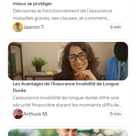
mieux se protéger
Découvrez le fonctionnement de l’assurance
maladies graves, ses clauses, et comment
protéger vos finances en cas de diagnostic
Jasmin T.
5 min
sévère.
en Blog
Les Avantages de l'Assurance Invalidité de Longue 
Durée
L'assurance invalidité de longue durée offre une
sécurité financière durant les moments difficiles.
Apprenez-en plus sur ses nombreux avantages
Arthure M.
5 min
essentiels.
en Blog