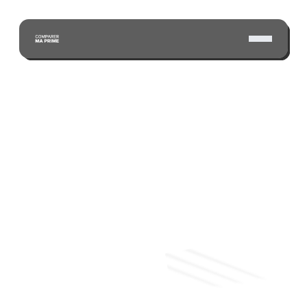
ÉCONOMISEZ GRÂCE À NOTRE VASTE RÉSEAU 
D'ASSUREURS CERTIFIÉS
Soumission