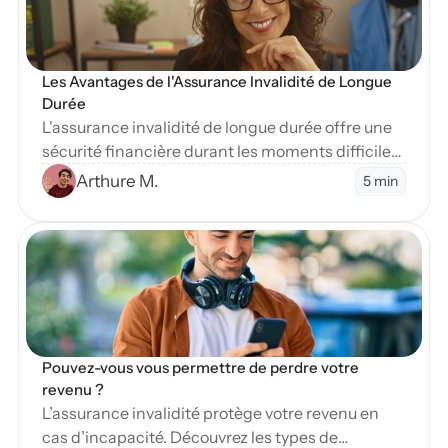
Les Avantages de l'Assurance Invalidité de Longue 
Durée
L'assurance invalidité de longue durée offre une
sécurité financière durant les moments difficiles.
Apprenez-en plus sur ses nombreux avantages
Arthure M.
5 min
essentiels.
en Blog
Pouvez-vous vous permettre de perdre votre 
revenu ?
L’assurance invalidité protège votre revenu en
cas d’incapacité. Découvrez les types de