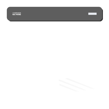
ÉCONOMISEZ GRÂCE À NOTRE VASTE RÉSEAU 
D'ASSUREURS CERTIFIÉS
Soumission