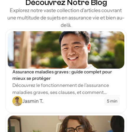
Découvrez Notre Blog
Explorez notre vaste collection d'articles couvrant 
une multitude de sujets en assurance vie et bien au-
delà.
en Blog
Assurance maladies graves : guide complet pour 
mieux se protéger
Découvrez le fonctionnement de l’assurance
maladies graves, ses clauses, et comment
protéger vos finances en cas de diagnostic
Jasmin T.
5 min
sévère.
en Blog