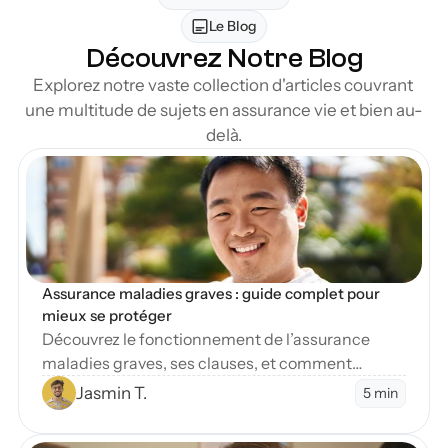
Le Blog
Découvrez Notre Blog
Explorez notre vaste collection d'articles couvrant 
une multitude de sujets en assurance vie et bien au-
delà.
en Blog
Assurance maladies graves : guide complet pour 
mieux se protéger
Découvrez le fonctionnement de l’assurance
maladies graves, ses clauses, et comment
protéger vos finances en cas de diagnostic
Jasmin T.
5 min
sévère.
en Blog