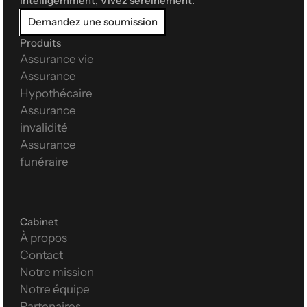
intelligemment, Vivez sereinement.
Demandez une soumission
Produits
Assurance vie
Assurance 
Hypothécaire
Assurance 
invalidité
Assurance 
funéraire
Cabinet
À propos
Contact
Notre mission
Notre équipe
Partenaires