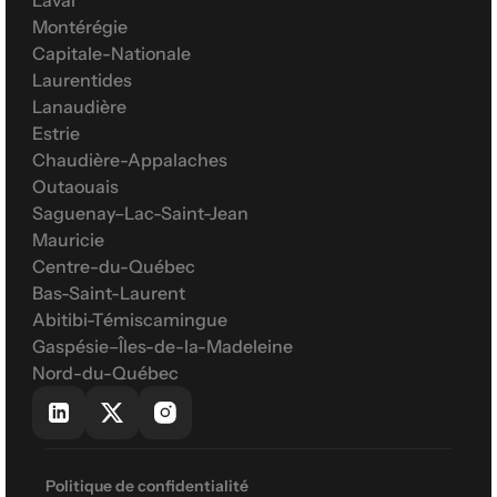
Laval
Montérégie
Capitale-Nationale
Laurentides
Lanaudière
Estrie
Chaudière-Appalaches
Outaouais
Saguenay–Lac-Saint-Jean
Mauricie
Centre-du-Québec
Bas-Saint-Laurent
Abitibi-Témiscamingue
Gaspésie–Îles-de-la-Madeleine
Nord-du-Québec
Politique de confidentialité