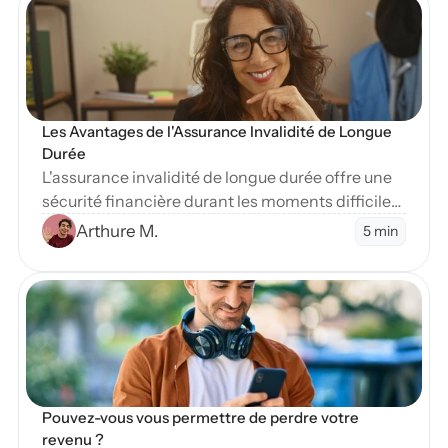
Les Avantages de l'Assurance Invalidité de Longue 
Durée
L'assurance invalidité de longue durée offre une
sécurité financière durant les moments difficiles.
Apprenez-en plus sur ses nombreux avantages
Arthure M.
5 min
essentiels.
en Blog
Pouvez-vous vous permettre de perdre votre 
revenu ?