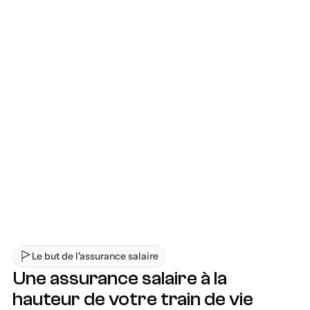
Choisissez parmi des options sur mesure 
qui respectent vos besoins et votre budget 
et obtenez des conseils d'un conseiller 
certifié.
Félicitations, vous êtes couvert
Vous êtes couvert, sans détour et sans 
complication,
Le but de l'assurance salaire
Une assurance salaire à la 
hauteur de votre train de vie