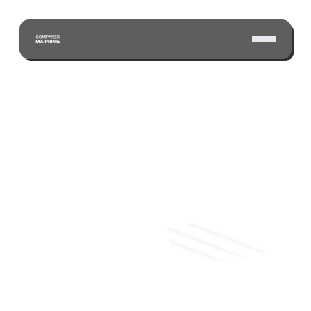
ÉCONOMISEZ GRÂCE À NOTRE VASTE RÉSEAU 
D'ASSUREURS CERTIFIÉS
Soumission