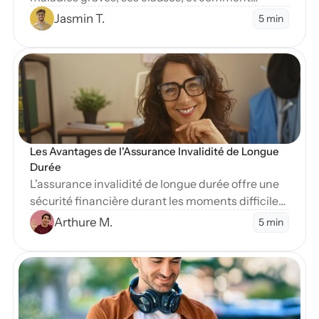
protéger vos finances en cas de diagnostic
Jasmin T.
5 min
sévère.
en Blog
Les Avantages de l'Assurance Invalidité de Longue 
Durée
L'assurance invalidité de longue durée offre une
sécurité financière durant les moments difficiles.
Apprenez-en plus sur ses nombreux avantages
Arthure M.
5 min
essentiels.
en Blog