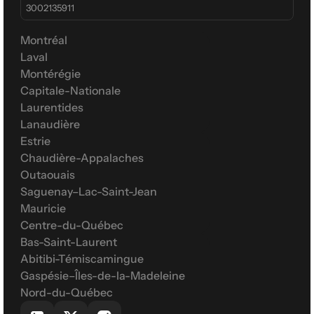
3002135911
Montréal
Laval
Montérégie
Capitale-Nationale
Laurentides
Lanaudière
Estrie
Chaudière-Appalaches
Outaouais
Saguenay–Lac-Saint-Jean
Mauricie
Centre-du-Québec
Bas-Saint-Laurent
Abitibi-Témiscamingue
Gaspésie–Îles-de-la-Madeleine
Nord-du-Québec