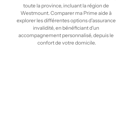
toute la province, incluant la région de 
Westmount. Comparer ma Prime aide à 
explorer les différentes options d'assurance 
invalidité, en bénéficiant d'un 
accompagnement personnalisé, depuis le 
confort de votre domicile.
Comparez les tarifs d’assurance Invalidité à 
Westmount
Grâce aux outils de comparaison et au réseau 
d'assureurs, comparez plusieurs tarifs 
d'assurance invalidité en quelques clics 
depuis chez vous. En centralisant les 
informations des différents fournisseurs, 
nous offrons une vision claire du marché. 
Identifiez rapidement la protection qui 