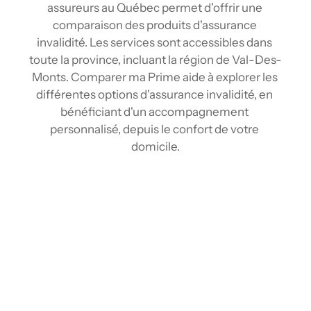
assureurs au Québec permet d'offrir une 
comparaison des produits d'assurance 
invalidité. Les services sont accessibles dans 
toute la province, incluant la région de Val-Des-
Monts. Comparer ma Prime aide à explorer les 
différentes options d'assurance invalidité, en 
bénéficiant d'un accompagnement 
personnalisé, depuis le confort de votre 
domicile.
Comparez les tarifs d’assurance Invalidité à 
Val-Des-Monts
Grâce aux outils de comparaison et au réseau 
d'assureurs, comparez plusieurs tarifs 
d'assurance invalidité en quelques clics 
depuis chez vous. En centralisant les 