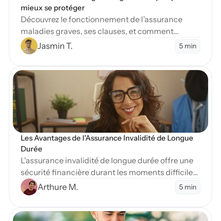
mieux se protéger
Découvrez le fonctionnement de l’assurance
maladies graves, ses clauses, et comment
protéger vos finances en cas de diagnostic
Jasmin T.
5 min
sévère.
en Blog
Les Avantages de l'Assurance Invalidité de Longue 
Durée
L'assurance invalidité de longue durée offre une
sécurité financière durant les moments difficiles.
Apprenez-en plus sur ses nombreux avantages
Arthure M.
5 min
essentiels.
en Blog