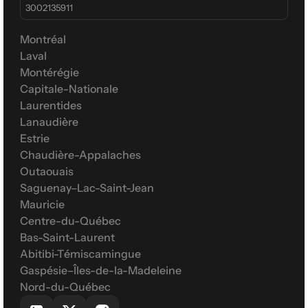
3002135911
Montréal
Laval
Montérégie
Capitale-Nationale
Laurentides
Lanaudière
Estrie
Chaudière-Appalaches
Outaouais
Saguenay–Lac-Saint-Jean
Mauricie
Centre-du-Québec
Bas-Saint-Laurent
Abitibi-Témiscamingue
Gaspésie–Îles-de-la-Madeleine
Nord-du-Québec