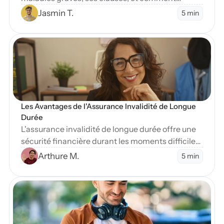
protéger vos finances en cas de diagnostic
Jasmin T.
5 min
sévère.
en Blog
Les Avantages de l'Assurance Invalidité de Longue 
Durée
L'assurance invalidité de longue durée offre une
sécurité financière durant les moments difficiles.
Apprenez-en plus sur ses nombreux avantages
Arthure M.
5 min
essentiels.
en Blog