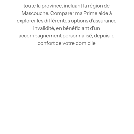
toute la province, incluant la région de 
Mascouche. Comparer ma Prime aide à 
explorer les différentes options d'assurance 
invalidité, en bénéficiant d'un 
accompagnement personnalisé, depuis le 
confort de votre domicile.
Comparez les tarifs d’assurance Invalidité à 
Mascouche
Grâce aux outils de comparaison et au réseau 
d'assureurs, comparez plusieurs tarifs 
d'assurance invalidité en quelques clics 
depuis chez vous. En centralisant les 
informations des différents fournisseurs, 
nous offrons une vision claire du marché. 
Identifiez rapidement la protection qui 