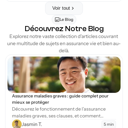
Voir tout
Le Blog
Découvrez Notre Blog
Explorez notre vaste collection d'articles couvrant 
une multitude de sujets en assurance vie et bien au-
delà.
en Blog
Assurance maladies graves : guide complet pour 
mieux se protéger
Découvrez le fonctionnement de l’assurance
maladies graves, ses clauses, et comment
protéger vos finances en cas de diagnostic
Jasmin T.
5 min