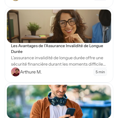
sévère.
en Blog
Les Avantages de l'Assurance Invalidité de Longue 
Durée
L'assurance invalidité de longue durée offre une
sécurité financière durant les moments difficiles.
Apprenez-en plus sur ses nombreux avantages
Arthure M.
5 min
essentiels.
en Blog