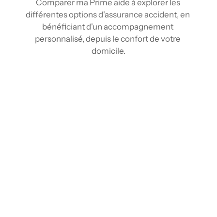
Comparer ma Prime aide à explorer les 
différentes options d'assurance accident, en 
bénéficiant d'un accompagnement 
personnalisé, depuis le confort de votre 
domicile.
Comparez les tarifs d’assurance Accident à 
Gaspé
Grâce aux outils de comparaison et au réseau 
d'assureurs, comparez plusieurs tarifs 
d'assurance accident en quelques clics 
depuis chez vous. En centralisant les 
informations des différents fournisseurs, 
nous offrons une vision claire du marché. 
Identifiez rapidement la protection qui 
correspond à votre mode de vie et votre 