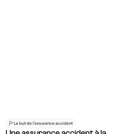
Choisissez l'offre qui vous convient
Choisissez parmi des options sur mesure 
qui respectent vos besoins et votre budget 
et obtenez des conseils d'un conseiller 
certifié.
Félicitations, vous êtes couvert
Vous êtes couvert, sans détour et sans 
complication,
Le but de l'assurance accident
Une assurance accident à la 