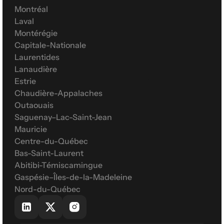
Montréal
Laval
Montérégie
Capitale-Nationale
Laurentides
Lanaudière
Estrie
Chaudière-Appalaches
Outaouais
Saguenay–Lac-Saint-Jean
Mauricie
Centre-du-Québec
Bas-Saint-Laurent
Abitibi-Témiscamingue
Gaspésie–Îles-de-la-Madeleine
Nord-du-Québec